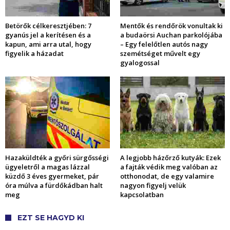
Betörők célkeresztjében: 7
Mentők és rendőrök vonultak ki
gyanús jel a kerítésen és a
a budaörsi Auchan parkolójába
kapun, ami arra utal, hogy
– Egy felelőtlen autós nagy
figyelik a házadat
szemétséget művelt egy
gyalogossal
Hazaküldték a győri sürgősségi
A legjobb házőrző kutyák: Ezek
ügyeletről a magas lázzal
a fajták védik meg valóban az
küzdő 3 éves gyermeket, pár
otthonodat, de egy valamire
óra múlva a fürdőkádban halt
nagyon figyelj velük
meg
kapcsolatban
EZT SE HAGYD KI