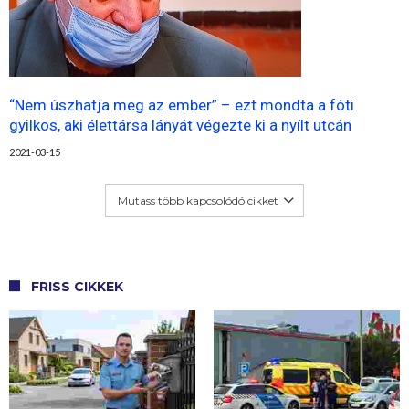
“Nem úszhatja meg az ember” – ezt mondta a fóti
gyilkos, aki élettársa lányát végezte ki a nyílt utcán
2021-03-15
Mutass több kapcsolódó cikket
FRISS CIKKEK