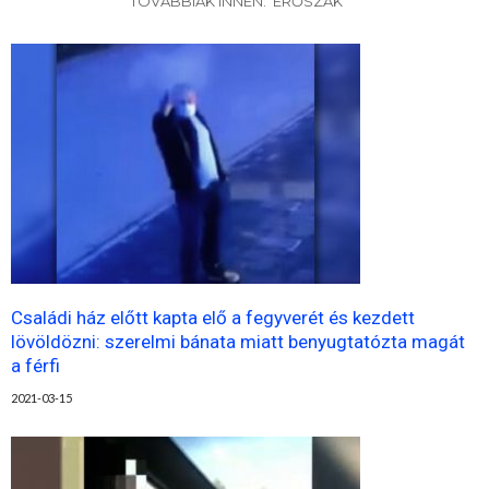
TOVÁBBIAK INNEN: ERŐSZAK
Családi ház előtt kapta elő a fegyverét és kezdett
lövöldözni: szerelmi bánata miatt benyugtatózta magát
a férfi
2021-03-15