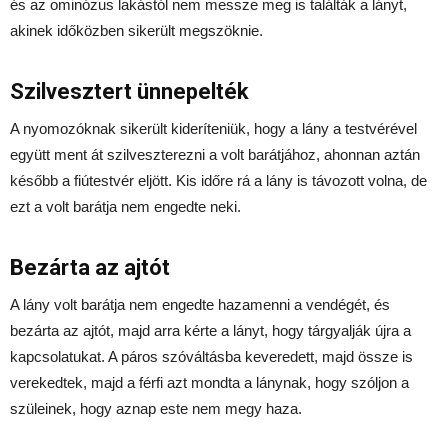
és az ominózus lakástól nem messze meg is találták a lányt,
akinek időközben sikerült megszöknie.
Szilvesztert ünnepelték
A nyomozóknak sikerült kideríteniük, hogy a lány a testvérével
együtt ment át szilveszterezni a volt barátjához, ahonnan aztán
később a fiútestvér eljött. Kis időre rá a lány is távozott volna, de
ezt a volt barátja nem engedte neki.
Bezárta az ajtót
A lány volt barátja nem engedte hazamenni a vendégét, és
bezárta az ajtót, majd arra kérte a lányt, hogy tárgyalják újra a
kapcsolatukat. A páros szóváltásba keveredett, majd össze is
verekedtek, majd a férfi azt mondta a lánynak, hogy szóljon a
szüleinek, hogy aznap este nem megy haza.