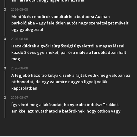
2026-08-08
Mentők és rendőrök vonultak ki a budaörsi Auchan
parkolójába – Egy felelőtlen autós nagy szemétséget művelt
egy gyalogossal
2026-08-08
Hazaküldték a győri sürgősségi ügyeletről a magas lázzal
küzdő 3 éves gyermeket, pár óra múlva a fürdőkádban halt
meg
2026-08-08
A legjobb házőrző kutyák: Ezek a fajták védik meg valóban az
otthonodat, de egy valamire nagyon figyelj velük
kapcsolatban
2026-08-07
Így védd meg a lakásodat, ha nyaralni indulsz: Trükkök,
amikkel azt mutathatod a betörőknek, hogy otthon vagy