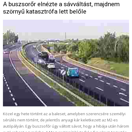
A buszsorőr elnézte a sávváltást, majdnem
szörnyű katasztrófa lett belőle
Közel egy hete történt az a baleset, amelyben szerencsére személyi
sérülés nem történt, de jelentős anyagi kár keletkezett az M2-es
autópályán. Egy buszsofőr úgy váltott sávot, hogy a hibája után három