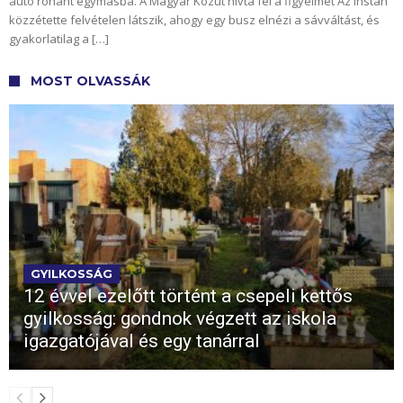
autó rohant egymásba. A Magyar Közút hívta fel a figyelmet Az Instán
közzétette felvételen látszik, ahogy egy busz elnézi a sávváltást, és
gyakorlatilag a […]
MOST OLVASSÁK
GYILKOSSÁG
12 évvel ezelőtt történt a csepeli kettős
gyilkosság: gondnok végzett az iskola
igazgatójával és egy tanárral