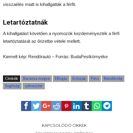
visszaélés miatt is kihallgatták a férfit.
Letartóztatnák
A kihallgatást követően a nyomozók kezdeményezték a férfi
letartóztatását az őrizetbe vétele mellett.
Kiemelt kép: Rendőrautó – Forrás: BudaPestkörnyéke
Címkék
Baranya megye
Elfogás
Erőszak
Pécs
Rendőrség
Segítség
szilveszter
KAPCSOLÓDÓ CIKKEK