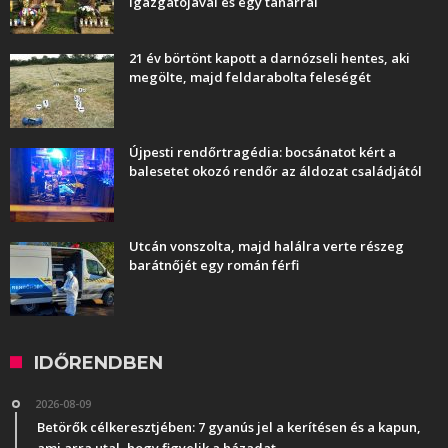
igazgatójával és egy tanárral
21 év börtönt kapott a darnózseli hentes, aki
megölte, majd feldarabolta feleségét
Újpesti rendőrtragédia: bocsánatot kért a
balesetet okozó rendőr az áldozat családjától
Utcán vonszolta, majd halálra verte részeg
barátnőjét egy román férfi
IDŐRENDBEN
2026-08-09
Betörők célkeresztjében: 7 gyanús jel a kerítésen és a kapun,
ami arra utal, hogy figyelik a házadat