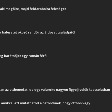
, aki megölte, majd feldarabolta feleségét
a balesetet okozó rendőr az áldozat családjától
eg barátnőjét egy román férfi
ban az otthonodat, de egy valamire nagyon figyelj velük kapcsolatban
k, amikkel azt mutathatod a betörőknek, hogy otthon vagy