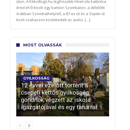
úton. A Kékvillogó.hu legfrissebb híreit ide kattintva
éred el! Érkezik egy kamion Szombaton, a délelőtti
órákban Szombathelynél, a 87-es út és a Söptei út
közti szakaszon közlekedett az autós. […]
MOST OLVASSÁK
GYILKOSSÁG
12 évvel ezelőtt történt a
csepeli kettős gyilkosság:
gondnok végzett az iskola
igazgatójával és egy tanárral