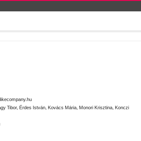
c likecompany.hu
gy Tibor, Érdes István, Kovács Mária, Monori Krisztina, Konczi
u