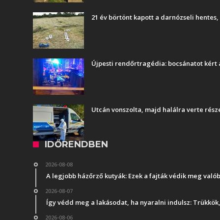
21 év börtönt kapott a darnózseli hentes
Újpesti rendőrtragédia: bocsánatot kért 
Utcán vonszolta, majd halálra verte rész
IDŐRENDBEN
2026-08-08
A legjobb házőrző kutyák: Ezek a fajták védik meg való
2026-08-07
Így védd meg a lakásodat, ha nyaralni indulsz: Trükkö
2026-08-06