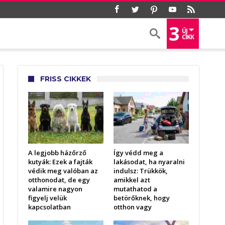
3
ÚJ
CIKK
FRISS CIKKEK
A legjobb házőrző
Így védd meg a
kutyák: Ezek a fajták
lakásodat, ha nyaralni
védik meg valóban az
indulsz: Trükkök,
otthonodat, de egy
amikkel azt
valamire nagyon
mutathatod a
figyelj velük
betörőknek, hogy
kapcsolatban
otthon vagy