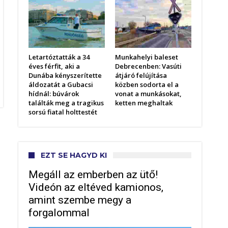
Letartóztatták a 34
Munkahelyi baleset
éves férfit, aki a
Debrecenben: Vasúti
Dunába kényszerítette
átjáró felújítása
áldozatát a Gubacsi
közben sodorta el a
hídnál: búvárok
vonat a munkásokat,
találták meg a tragikus
ketten meghaltak
sorsú fiatal holttestét
EZT SE HAGYD KI
Megáll az emberben az ütő!
Videón az eltéved kamionos,
amint szembe megy a
forgalommal