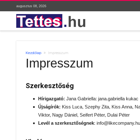
augusztus 08, 2026
Kezdőlap
Impresszum
Impresszum
Szerkesztőség
Hírigazgató:
Jana Gabriella: jana.gabriella kuka
Újságírók:
Kiss Luca, Szephy Zita, Kiss Anna, Na
Viktor, Nagy Dániel, Seifert Péter, Dulai Péter
Levél a szerkesztőségnek
:
info@likecompany.h