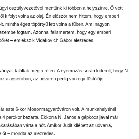
nügyi osztályvezetővel mentünk ki többen a helyszínre. Ő vett
ől kifolyt volna az olaj. Én először nem hittem, hogy emberi
t, mintha égett töpörtyű lett volna a fűben. Ami nagyon
ezembe fogtam. Azonnal felismertem, hogy egy emberi
bőrét – emlékszik ­Vidákovich Gábor alezredes.
ányait találtak meg a réten. A nyomozás során kiderült, hogy N.
z alagsorában, az udvaron pedig van egy füstölője.
 már este 6-kor Mosonmagyaróváron volt. A munkahelyénél
ra 4 perckor bezárta. Ekkorra N. János a gépkocsijával már
takarásában várta a nőt. Amikor Judit kilépett az udvarra,
e őt – mondta az alezredes.