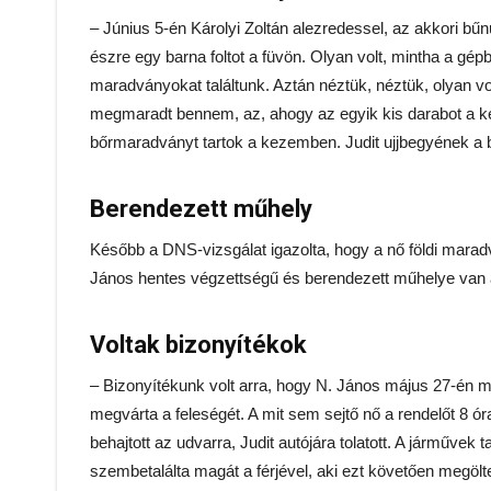
– Június 5-én Károlyi Zoltán alezredessel, az akkori bű
észre egy barna foltot a füvön. Olyan volt, mintha a gépb
maradványokat találtunk. Aztán néztük, néztük, olyan vol
megmaradt bennem, az, ahogy az egyik kis darabot a k
bőrmaradványt tartok a kezemben. Judit ujjbegyének a 
Berendezett műhely
Később a DNS-vizsgálat igazolta, hogy a nő földi maradv
János hentes végzettségű és berendezett műhelye van a
Voltak bizonyítékok
– Bizonyítékunk volt arra, hogy N. János május 27-én
megvárta a feleségét. A mit sem sejtő nő a rendelőt 8 ó
behajtott az udvarra, Judit autójára tolatott. A járművek 
szembetalálta magát a férjével, aki ezt követően megölt