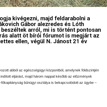
fogja kivégezni, majd feldarabolni a
dákovich Gábor alezredes és Lóth
beszéltek arról, mi is történt pontosan
ás alatt öt bírói fórumot is megjárt az
ettes ellen, végül N. Jánost 21 év
távozott abból az egészségügyi központból, amelynek földszintjén
n indított eljárást, majd három nappal később az előzmények
őkapitányság bűnügyi osztálya is bekapcsolódott az ügybe –