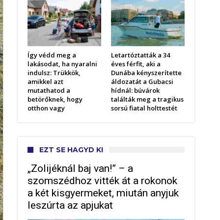
Így védd meg a
Letartóztatták a 34
lakásodat, ha nyaralni
éves férfit, aki a
indulsz: Trükkök,
Dunába kényszerítette
amikkel azt
áldozatát a Gubacsi
mutathatod a
hídnál: búvárok
betörőknek, hogy
találták meg a tragikus
otthon vagy
sorsú fiatal holttestét
EZT SE HAGYD KI
„Zolijéknál baj van!” – a
szomszédhoz vitték át a rokonok
a két kisgyermeket, miután anyjuk
leszúrta az apjukat