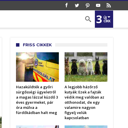
3
ÚJ
CIKK
FRISS CIKKEK
Hazaküldték a győri
A legjobb házőrző
sürgősségi ügyeletről
kutyák: Ezek a fajták
a magas lázzal küzdő 3
védik meg valóban az
éves gyermeket, pár
otthonodat, de egy
óra múlva a
valamire nagyon
fürdőkádban halt meg
figyelj velük
kapcsolatban