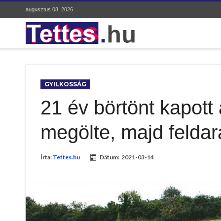
augusztus 08, 2026
GYILKOSSÁG
21 év börtönt kapott 
megölte, majd feldar
Írta:
Tettes.hu
Dátum:
2021-03-14