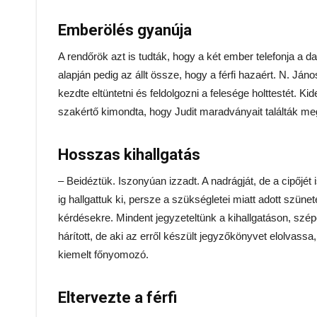
Emberölés gyanúja
A rendőrök azt is tudták, hogy a két ember telefonja a 
alapján pedig az állt össze, hogy a férfi hazaért. N. Jáno
kezdte eltüntetni és feldolgozni a felesége holttestét. Ki
szakértő kimondta, hogy Judit maradványait találták meg
Hosszas kihallgatás
– Beidéztük. Iszonyúan izzadt. A nadrágját, de a cipőjét 
ig hallgattuk ki, persze a szükségletei miatt adott szün
kérdésekre. Mindent jegyzeteltünk a kihallgatáson, szé
hárított, de aki az erről készült jegyzőkönyvet elolvassa
kiemelt főnyomozó.
Eltervezte a férfi