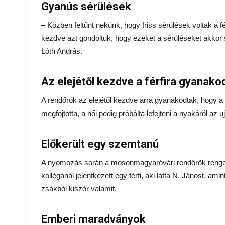
Gyanús sérülések
– Közben feltűnt nekünk, hogy friss sérülések voltak a férf
kezdve azt gondoltuk, hogy ezeket a sérüléseket akkor 
Lóth András.
Az elejétől kezdve a férfira gyanako
A rendőrök az elejétől kezdve arra gyanakodtak, hogy a r
megfojtotta, a női pedig próbálta lefejteni a nyakáról az 
Előkerült egy szemtanú
A nyomozás során a mosonmagyaróvári rendőrök renget
kollégánál jelentkezett egy férfi, aki látta N. Jánost, am
zsákból kiszór valamit.
Emberi maradványok