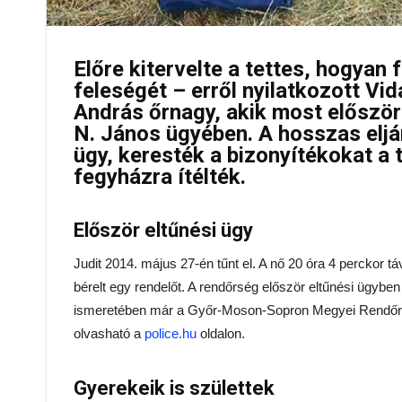
Előre kitervelte a tettes, hogyan 
feleségét – erről nyilatkozott Vi
András őrnagy, akik most először 
N. János ügyében. A hosszas eljár
ügy, keresték a bizonyítékokat a t
fegyházra ítélték.
Először eltűnési ügy
Judit 2014. május 27-én tűnt el. A nő 20 óra 4 perckor 
bérelt egy rendelőt. A rendőrség először eltűnési ügybe
ismeretében már a Győr-Moson-Sopron Megyei Rendőr-f
olvasható a
police.hu
oldalon.
Gyerekeik is születtek