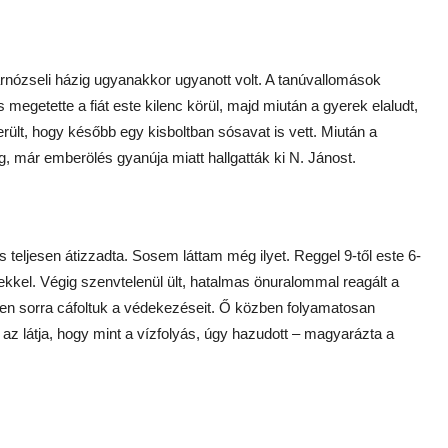
darnózseli házig ugyanakkor ugyanott volt. A tanúvallomások
s megetette a fiát este kilenc körül, majd miután a gyerek elaludt,
derült, hogy később egy kisboltban sósavat is vett. Miután a
, már emberölés gyanúja miatt hallgatták ki N. Jánost.
is teljesen átizzadta. Sosem láttam még ilyet. Reggel 9-től este 6-
etekkel. Végig szenvtelenül ült, hatalmas önuralommal reagált a
pen sorra cáfoltuk a védekezéseit. Ő közben folyamatosan
, az látja, hogy mint a vízfolyás, úgy hazudott – magyarázta a