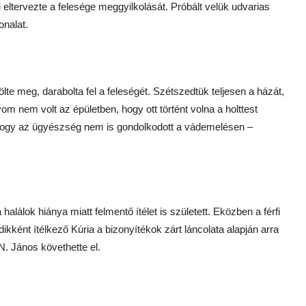
 eltervezte a felesége meggyilkolását. Próbált velük udvarias
onalat.
e meg, darabolta fel a feleségét. Szétszedtük teljesen a házát,
om nem volt az épületben, hogy ott történt volna a holttest
i, hogy az ügyészség nem is gondolkodott a vádemelésen –
halálok hiánya miatt felmentő ítélet is született. Eközben a férfi
dikként ítélkező Kúria a bizonyítékok zárt láncolata alapján arra
N. János követhette el.