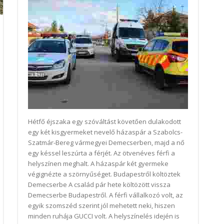
Hétfő éjszaka egy szóváltást követően dulakodott
egy két kisgyermeket nevelő házaspár a Szabolcs-
Szatmár-Bereg vármegyei Demecserben, majd a nő
egy késsel leszúrta a férjét. Az ötvenéves férfi a
helyszínen meghalt. A házaspár két gyermeke
végignézte a szörnyűséget. Budapestről költöztek
Demecserbe A család pár hete költözött vissza
Demecserbe Budapestről. A férfi vállalkozó volt, az
egyik szomszéd szerint jól mehetett neki, hiszen
minden ruhája GUCCI volt. A helyszínelés idején is