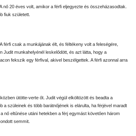
A nő 20 éves volt, amikor a férfi eljegyezte és összeházasodtak.
 fiuk született.
férfi csak a munkájának élt, és féltékeny volt a feleségére,
 Judit munkahelyénél leskelődött, és azt látta, hogy a
n fekszik egy férfival, akivel beszélgettek. A férfi azonnal arra
zben ütötte-verte őt. Judit végül elköltözött és beadta a
bb a szüleinek és több barátnőjének is elárulta, ha férjével maradt
 a nő eltűnése utáni hetekben a férj egymást követően három
mondott semmit.