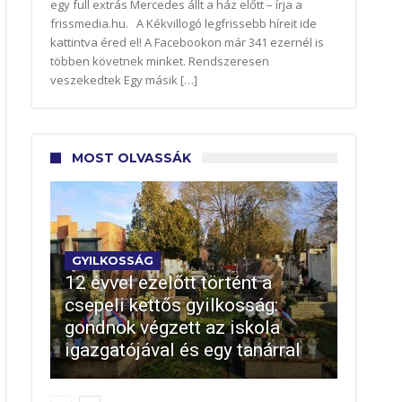
egy full extrás Mercedes állt a ház előtt – írja a
frissmedia.hu. A Kékvillogó legfrissebb híreit ide
kattintva éred el! A Facebookon már 341 ezernél is
többen követnek minket. Rendszeresen
veszekedtek Egy másik […]
MOST OLVASSÁK
GYILKOSSÁG
12 évvel ezelőtt történt a
csepeli kettős gyilkosság:
gondnok végzett az iskola
igazgatójával és egy tanárral