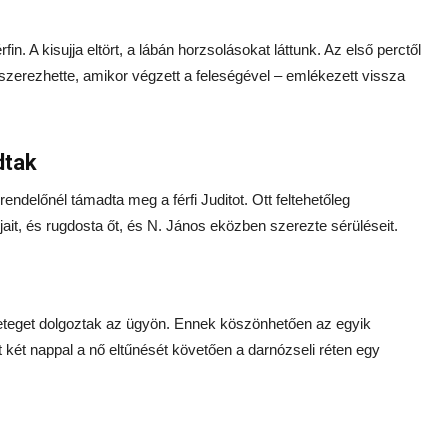
in. A kis­ujja eltört, a lábán horzsolásokat láttunk. Az első perctől
szerezhette, amikor végzett a feleségével – emlékezett vissza
dtak
endelőnél támadta meg a férfi Juditot. Ott feltehetőleg
ujjait, és rugdosta őt, és N. János eközben szerezte sérüléseit.
eget dolgoztak az ügyön. Ennek köszönhetően az egyik
int két nappal a nő eltűnését követően a darnózseli réten egy