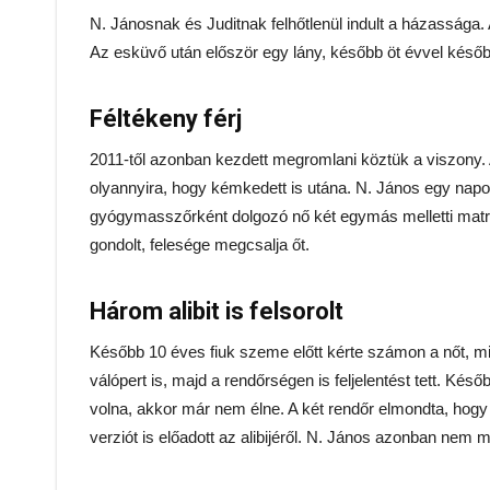
N. Jánosnak és Juditnak felhőtlenül indult a házassága. 
Az esküvő után először egy lány, később öt évvel később
Féltékeny férj
2011-től azonban kezdett megromlani köztük a viszony. A 
olyannyira, hogy kémkedett is utána. N. János egy napon
gyógymasszőrként dolgozó nő két egymás melletti matraco
gondolt, felesége megcsalja őt.
Három alibit is felsorolt
Később 10 éves fiuk szeme előtt kérte számon a nőt, mikö
válópert is, majd a rendőrségen is feljelentést tett. Késő
volna, akkor már nem élne. A két rendőr elmondta, hogy
verziót is előadott az alibijéről. N. János azonban nem 