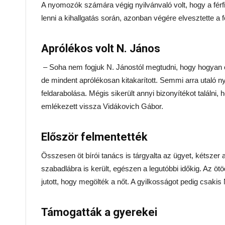
A nyomozók számára végig nyilvánvaló volt, hogy a férfi
lenni a kihallgatás során, azonban végére elvesztette a f
Aprólékos volt N. János
– Soha nem fogjuk N. Jánostól megtudni, hogy hogyan ölt
de mindent aprólékosan kitakarított. Semmi arra utaló ny
feldarabolása. Mégis sikerült annyi bizonyítékot találn
emlékezett vissza Vidákovich Gábor.
Először felmentették
Összesen öt bírói tanács is tárgyalta az ügyet, kétszer a 
szabadlábra is került, egészen a legutóbbi időkig. Az ötö
jutott, hogy megölték a nőt. A gyilkosságot pedig csakis 
Támogatták a gyerekei