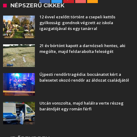
NÉPSZERŰ CIKKEK
12 évvel ezelőtt történt a csepeli kettős
gyilkosság: gondnok végzett az iskola
igazgatójával és egy tanárral
21 év börtönt kapott a darnózseli hentes, aki
megölte, majd feldarabolta feleségét
Újpesti rendőrtragédia: bocsánatot kért a
balesetet okozó rendőr az áldozat családjától
Utcán vonszolta, majd halálra verte részeg
barátnőjét egy román férfi