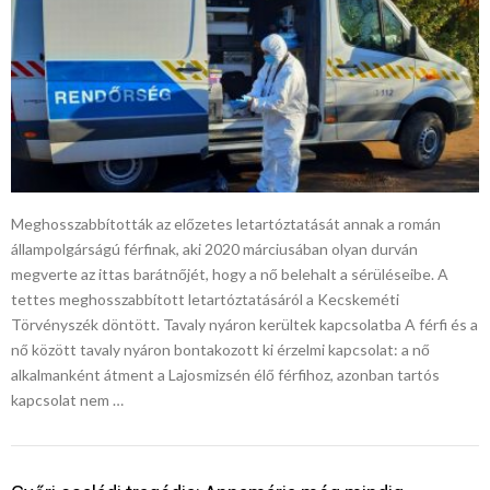
Meghosszabbították az előzetes letartóztatását annak a román
állampolgárságú férfinak, aki 2020 márciusában olyan durván
megverte az ittas barátnőjét, hogy a nő belehalt a sérüléseibe. A
tettes meghosszabbított letartóztatásáról a Kecskeméti
Törvényszék döntött. Tavaly nyáron kerültek kapcsolatba A férfi és a
nő között tavaly nyáron bontakozott ki érzelmi kapcsolat: a nő
alkalmanként átment a Lajosmizsén élő férfihoz, azonban tartós
kapcsolat nem …