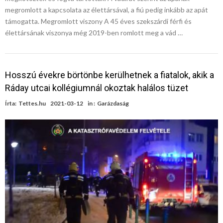
megromlott a kapcsolata az élettársával, a fiú pedig inkább az apát
támogatta. Megromlott viszony A 45 éves szekszárdi férfi és
élettársának viszonya még 2019-ben romlott meg a vád …
Hosszú évekre börtönbe kerülhetnek a fiatalok, akik a
Ráday utcai kollégiumnál okoztak halálos tüzet
Írta:
Tettes.hu
2021-03-12
in :
Garázdaság