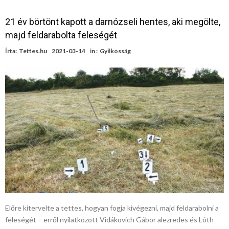
21 év börtönt kapott a darnózseli hentes, aki megölte,
majd feldarabolta feleségét
Írta:
Tettes.hu
2021-03-14
in :
Gyilkosság
Előre kitervelte a tettes, hogyan fogja kivégezni, majd feldarabolni a
feleségét – erről nyilatkozott Vidákovich Gábor alezredes és Lóth