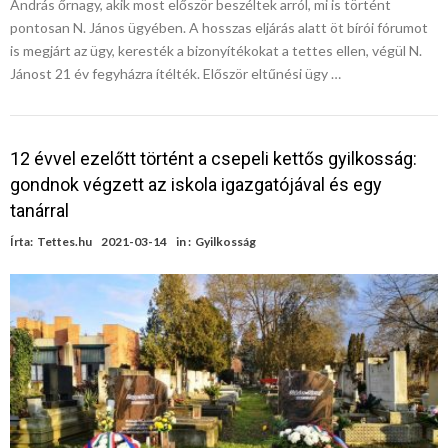
András őrnagy, akik most először beszéltek arról, mi is történt
pontosan N. János ügyében. A hosszas eljárás alatt öt bírói fórumot
is megjárt az ügy, keresték a bizonyítékokat a tettes ellen, végül N.
Jánost 21 év fegyházra ítélték. Először eltűnési ügy …
12 évvel ezelőtt történt a csepeli kettős gyilkosság:
gondnok végzett az iskola igazgatójával és egy
tanárral
Írta:
Tettes.hu
2021-03-14
in :
Gyilkosság