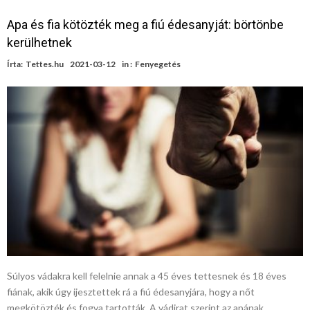
Apa és fia kötözték meg a fiú édesanyját: börtönbe
kerülhetnek
Írta:
Tettes.hu
2021-03-12
in :
Fenyegetés
Súlyos vádakra kell felelnie annak a 45 éves tettesnek és 18 éves
fiának, akik úgy ijesztettek rá a fiú édesanyjára, hogy a nőt
megkötözték és fogva tartották. A vádirat szerint az apának