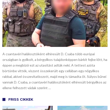
A csantavéri halálosztóként elhíresült D. Csaba több európai
országban is gyilkolt, a bérgyilkos tulajdonképpen bárkit fejbe lőtt, ha
éppen a megbízói ezt az utasítást adták neki. A tettest azóta
börtönbe vitték, viszont összekerült egy cellában egy nőgyilkos
rabbal, akivel összevitatkozott, majd meg is támadta őt. Súlyos bűnei
vannak D. Csaba, a csantavéri halálosztóként elhíresült bérgyilkos az
ellene felhozott vádak szerint …
FRISS CIKKEK