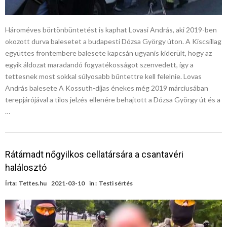
Hároméves börtönbüntetést is kaphat Lovasi András, aki 2019-ben
okozott durva balesetet a budapesti Dózsa György úton. A Kiscsillag
együttes frontembere balesete kapcsán ugyanis kiderült, hogy az
egyik áldozat maradandó fogyatékosságot szenvedett, így a
tettesnek most sokkal súlyosabb bűntettre kell felelnie. Lovas
András balesete A Kossuth-díjas énekes még 2019 márciusában
terepjárójával a tilos jelzés ellenére behajtott a Dózsa György út és a
…
Rátámadt nőgyilkos cellatársára a csantavéri
halálosztó
Írta:
Tettes.hu
2021-03-10
in :
Testi sértés