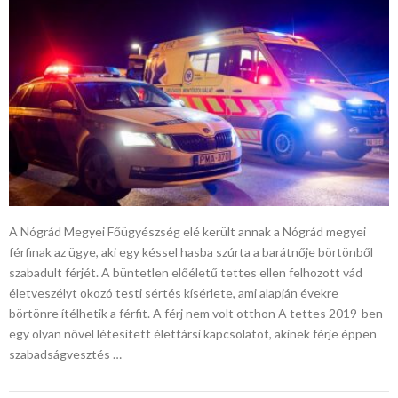
A Nógrád Megyei Főügyészség elé került annak a Nógrád megyei
férfinak az ügye, aki egy késsel hasba szúrta a barátnője börtönből
szabadult férjét. A büntetlen előéletű tettes ellen felhozott vád
életveszélyt okozó testi sértés kísérlete, ami alapján évekre
börtönre ítélhetik a férfit. A férj nem volt otthon A tettes 2019-ben
egy olyan nővel létesített élettársi kapcsolatot, akinek férje éppen
szabadságvesztés …