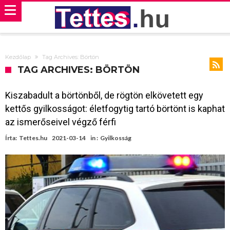
Kezdőlap
Tag Archives: Börtön
TAG ARCHIVES: BÖRTÖN
Kiszabadult a börtönből, de rögtön elkövetett egy
kettős gyilkosságot: életfogytig tartó börtönt is kaphat
az ismerőseivel végző férfi
Írta:
Tettes.hu
2021-03-14
in :
Gyilkosság