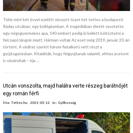
Több mint két évvel ezelőtt okozott tüzet két tettes a budapesti
Ráday utcában, egy kollégiumban. A tragédiában életét vesztette
egy négygyermekes apa, 140 embert pedig ki kellett költöztetni a
felcsapó lángok miatt. Hárman voltak Az eset még 2019. január 23-án
történt. A vádirat szerint három fiatalkorú vett részt a
gyújtogatásban. Kitalálták, hogy felgyújtanak valamit, ehhez acetont
is vásároltak – írja …
Utcán vonszolta, majd halálra verte részeg barátnőjét
egy román férfi
Írta:
Tettes.hu
2021-03-12
in :
Gyilkosság