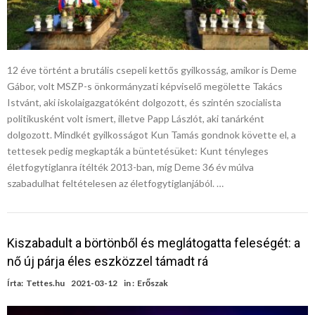
12 éve történt a brutális csepeli kettős gyilkosság, amikor is Deme
Gábor, volt MSZP-s önkormányzati képviselő megölette Takács
Istvánt, aki iskolaigazgatóként dolgozott, és szintén szocialista
politikusként volt ismert, illetve Papp Lászlót, aki tanárként
dolgozott. Mindkét gyilkosságot Kun Tamás gondnok követte el, a
tettesek pedig megkapták a büntetésüket: Kunt tényleges
életfogytiglanra ítélték 2013-ban, míg Deme 36 év múlva
szabadulhat feltételesen az életfogytiglanjából. …
Kiszabadult a börtönből és meglátogatta feleségét: a
nő új párja éles eszközzel támadt rá
Írta:
Tettes.hu
2021-03-12
in :
Erőszak