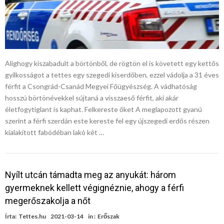
Alighogy kiszabadult a börtönből, de rögtön el is követett egy kettős
gyilkosságot a tettes egy szegedi kiserdőben, ezzel vádolja a 31 éves
férfit a Csongrád-Csanád Megyei Főügyészség. A vádhatóság
hosszú börtönévekkel sújtaná a visszaeső férfit, aki akár
életfogytiglant is kaphat. Felkereste őket A meglapozott gyanú
szerint a férfi szerdán este kereste fel egy újszegedi erdős részen
kialakított fabódéban lakó két …
Nyílt utcán támadta meg az anyukát: három
gyermeknek kellett végignéznie, ahogy a férfi
megerőszakolja a nőt
Írta:
Tettes.hu
2021-03-14
in :
Erőszak