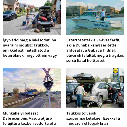
Így védd meg a lakásodat, ha
Letartóztatták a 34 éves férfit,
nyaralni indulsz: Trükkök,
aki a Dunába kényszerítette
amikkel azt mutathatod a
áldozatát a Gubacsi hídnál:
betörőknek, hogy otthon vagy
búvárok találták meg a tragikus
sorsú fiatal holttestét
Munkahelyi baleset
Trükkös tolvajok
Debrecenben: Vasúti átjáró
szupermarketeknél: Ezekkel a
felújítása közben sodorta el a
módszerrel lopják ki az