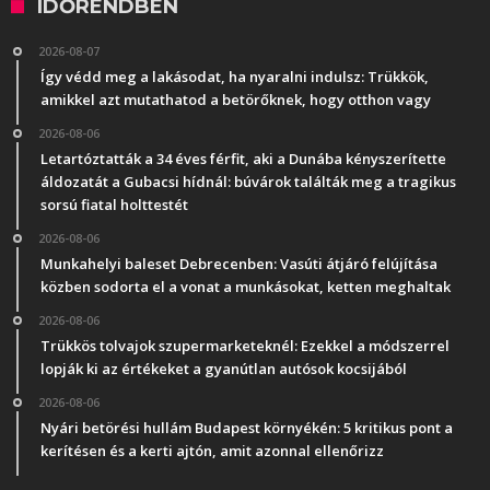
IDŐRENDBEN
2026-08-07
Így védd meg a lakásodat, ha nyaralni indulsz: Trükkök,
amikkel azt mutathatod a betörőknek, hogy otthon vagy
2026-08-06
Letartóztatták a 34 éves férfit, aki a Dunába kényszerítette
áldozatát a Gubacsi hídnál: búvárok találták meg a tragikus
sorsú fiatal holttestét
2026-08-06
Munkahelyi baleset Debrecenben: Vasúti átjáró felújítása
közben sodorta el a vonat a munkásokat, ketten meghaltak
2026-08-06
Trükkös tolvajok szupermarketeknél: Ezekkel a módszerrel
lopják ki az értékeket a gyanútlan autósok kocsijából
2026-08-06
Nyári betörési hullám Budapest környékén: 5 kritikus pont a
kerítésen és a kerti ajtón, amit azonnal ellenőrizz