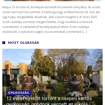
Május 25-én tűnt el, kerékpárral indult Kecskemét irányába, de azóta
senki nem tud róla semmit. A hatóság nagy erőkkel keresi őt. Van aki
úgy tudja, megtalálták Akadnak, akik szerint meglett a 41 éves férfi.
Zsolt családja azonban megerősítette, hogy továbbra is keresik
szerettüket. A Lakitelekről kerékpárjával eltűnt Zsolt családja
elzárkózik a nyilvánosságtól, összeomlottak a történtek […]
MOST OLVASSÁK
GYILKOSSÁG
12 évvel ezelőtt történt a csepeli kettős
gyilkosság: gondnok végzett az iskola