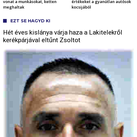
vonat a munkásokat, ketten
értékeket a gyanútlan autósok
meghaltak
kocsijából
EZT SE HAGYD KI
Hét éves kislánya várja haza a Lakitelekről
kerékpárjával eltűnt Zsoltot