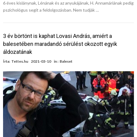
6 éves kislánynak, Lénának és az anyukájának, H. Annamáriának pedig
pszichológus segít a feldolgozásban. Nem tudják …
3 év börtönt is kaphat Lovasi András, amiért a
balesetében maradandó sérülést okozott egyik
áldozatának
Írta:
Tettes.hu
2021-03-10
in :
Baleset