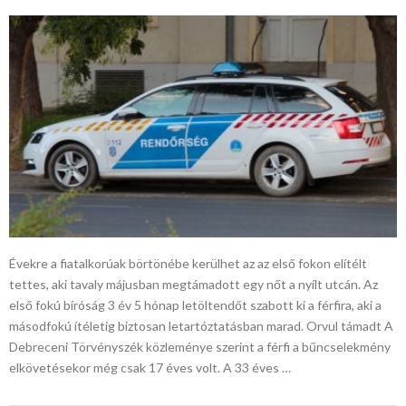
Évekre a fiatalkorúak börtönébe kerülhet az az első fokon elítélt
tettes, aki tavaly májusban megtámadott egy nőt a nyílt utcán. Az
első fokú bíróság 3 év 5 hónap letöltendőt szabott ki a férfira, aki a
másodfokú ítéletig biztosan letartóztatásban marad. Orvul támadt A
Debreceni Törvényszék közleménye szerint a férfi a bűncselekmény
elkövetésekor még csak 17 éves volt. A 33 éves …