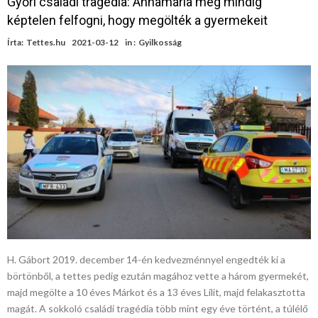
Győri családi tragédia: Annamária még mindig
képtelen felfogni, hogy megölték a gyermekeit
Írta:
Tettes.hu
2021-03-12
in :
Gyilkosság
H. Gábort 2019. december 14-én kedvezménnyel engedték ki a
börtönből, a tettes pedig ezután magához vette a három gyermekét,
majd megölte a 10 éves Márkot és a 13 éves Lilit, majd felakasztotta
magát. A sokkoló családi tragédia több mint egy éve történt, a túlélő