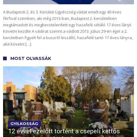
A Budapesti 2. és 3. Kerületi Ügyészség vádat emelt egy 40 éves
férfival szemben, aki még 2013-ban, Budapest 2. kerületében
megtámadott és megbecstelenített egy hazafelé sétáló 17 éves lányt.
Követni kezdte A vádirat szerint a vádlott 2013. július 29-én éjjel a 2.
kerületben figyelt fel a buszról leszálló, hazafelé tartó 17 éves lányra,
akit követni […]
MOST OLVASSÁK
GYILKOSSÁG
12 évvel ezelőtt történt a csepeli kettős