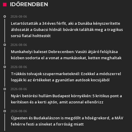
IDŐRENDBEN
2026-08-06
Letartóztatták a 34 éves férfit, aki a Dunába kényszerítette
áldozatát a Gubacsi hídnál: búvárok találták meg a tragikus
sorsú fiatal holttestét
2026-08-06
Munkahelyi baleset Debrecenben: Vasúti átjáró felújítása
közben sodorta el a vonat a munkásokat, ketten meghaltak
2026-08-06
Trükkös tolvajok szupermarketeknél: Ezekkel a módszerrel
lopják ki az értékeket a gyanútlan autósok kocsijából
2026-08-06
Nyári betörési hullám Budapest környékén: 5 kritikus pont a
kerítésen és a kerti ajtón, amit azonnal ellenőrizz
2026-08-06
Újpesten és Budakalászon is megdőlt a hőségrekord, a MÁV
fehérre festi a síneket a forróság miatt