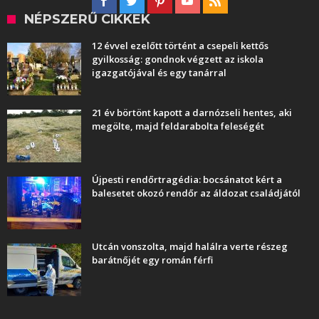
NÉPSZERŰ CIKKEK
12 évvel ezelőtt történt a csepeli kettős
gyilkosság: gondnok végzett az iskola
igazgatójával és egy tanárral
21 év börtönt kapott a darnózseli hentes, aki
megölte, majd feldarabolta feleségét
Újpesti rendőrtragédia: bocsánatot kért a
balesetet okozó rendőr az áldozat családjától
Utcán vonszolta, majd halálra verte részeg
barátnőjét egy román férfi