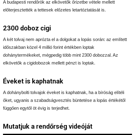
A budapesti rendőrök az elkövetők őrizetbe vétele mellett
előterjesztették a tettesek előzetes letartóztatását is.
2300 doboz cigi
A két tolvaj nem aprózta el a dolgokat a lopás során: az említett
időszakban közel 4 millió forint értékben loptak
dohánytermékeket, mégpedig több mint 2300 dobozzal. Az
elkövetők a cigidobozok mellett pénzt is loptak.
Éveket is kaphatnak
A dohánybolti tolvajok éveket is kaphatnak, ha a bíróság elítéli
őket, ugyanis a szabadságvesztés büntetése a lopás értékétől
függően egytől öt évig is terjedhet.
Mutatjuk a rendőrség videóját