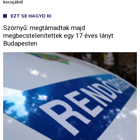
kocsijából
EZT SE HAGYD KI
Szörnyű: megtámadtak majd
megbecstelenítettek egy 17 éves lányt
Budapesten