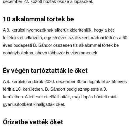
december 22. között hozták össze a lopásokat.
10 alkalommal törtek be
A 9. kerületi nyomozóknak sikerült kideríteniük, hogy a két
feltételezett elkövető, egy 55 éves szalkszentmártoni férfi és a 60
éves budapesti B. Sándor összesen tíz alkalommal törtek be
dohányboltokba, ahova többször is visszamentek.
Év végén tartóztatták le őket
A 9. kerületi rendőrök 2020. december 30-án fogták el az 55 éves
férfit a 18. kerületben, B. Sándort pedig aznap este a 9.
kerületben. A tetteseket előállították, majd lopás bűntett miatt
gyanúsítottként kihallgatták őket.
Őrizetbe vették őket