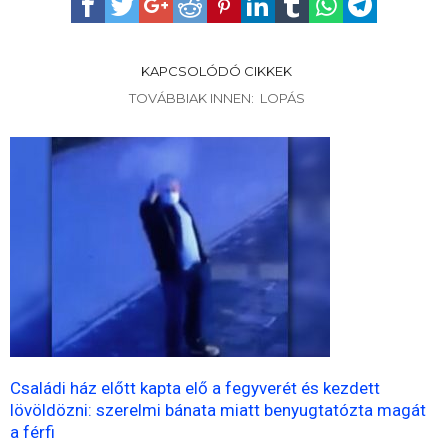
KAPCSOLÓDÓ CIKKEK
TOVÁBBIAK INNEN: LOPÁS
Családi ház előtt kapta elő a fegyverét és kezdett
lövöldözni: szerelmi bánata miatt benyugtatózta magát
a férfi