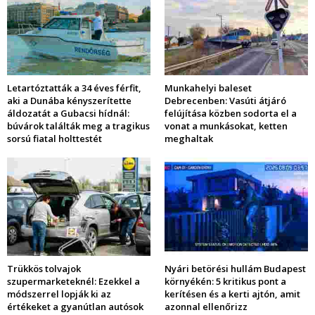
Letartóztatták a 34 éves férfit,
Munkahelyi baleset
aki a Dunába kényszerítette
Debrecenben: Vasúti átjáró
áldozatát a Gubacsi hídnál:
felújítása közben sodorta el a
búvárok találták meg a tragikus
vonat a munkásokat, ketten
sorsú fiatal holttestét
meghaltak
Trükkös tolvajok
Nyári betörési hullám Budapest
szupermarketeknél: Ezekkel a
környékén: 5 kritikus pont a
módszerrel lopják ki az
kerítésen és a kerti ajtón, amit
értékeket a gyanútlan autósok
azonnal ellenőrizz