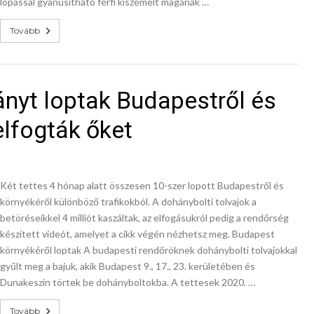
lopással gyanúsítható férfi kiszemelt magának …
Tovább
ányt loptak Budapestről és
elfogták őket
Két tettes 4 hónap alatt összesen 10-szer lopott Budapestről és
környékéről különböző trafikokból. A dohánybolti tolvajok a
betöréseikkel 4 milliót kaszáltak, az elfogásukról pedig a rendőrség
készített videót, amelyet a cikk végén nézhetsz meg. Budapest
környékéről loptak A budapesti rendőröknek dohánybolti tolvajokkal
gyűlt meg a bajuk, akik Budapest 9., 17., 23. kerületében és
Dunakeszin törtek be dohányboltokba. A tettesek 2020. …
Tovább