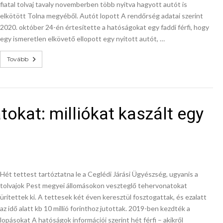
fiatal tolvaj tavaly novemberben több nyitva hagyott autót is
elkötött Tolna megyéből. Autót lopott A rendőrség adatai szerint
2020. október 24-én értesítette a hatóságokat egy faddi férfi, hogy
egy ismeretlen elkövető ellopott egy nyitott autót, …
Tovább
tokat: milliókat kaszált egy
Hét tettest tartóztatna le a Ceglédi Járási Ügyészség, ugyanis a
tolvajok Pest megyei állomásokon veszteglő tehervonatokat
ürítettek ki. A tettesek két éven keresztül fosztogattak, és ezalatt
az idő alatt kb 10 millió forinthoz jutottak. 2019-ben kezdték a
lopásokat A hatóságok információi szerint hét férfi – akikről