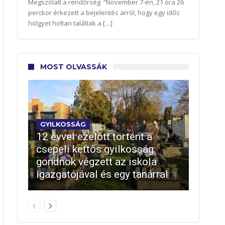
Megszólalt a rendőrség “November 7-én, 21 óra 26
perckor érkezett a bejelentés arról, hogy egy idős
hölgyet holtan találtak a […]
MOST OLVASSÁK
GYILKOSSÁG
12 évvel ezelőtt történt a
csepeli kettős gyilkosság:
gondnok végzett az iskola
igazgatójával és egy tanárral