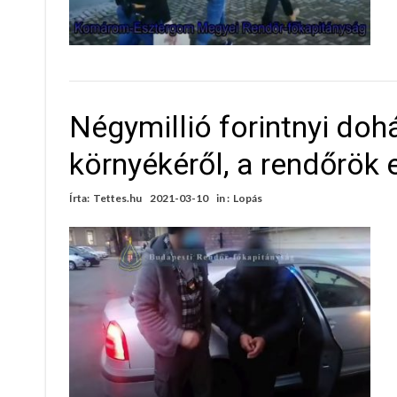
Négymillió forintnyi doh
környékéről, a rendőrök 
Írta:
Tettes.hu
2021-03-10
in :
Lopás