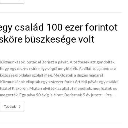
gy család 100 ezer forintot
Kisköre büszkesége volt
Közmunkások lopták el Boriszt a pávát. A tettesek azt gondolták,
hogy egy díszes csirke, így végül megfőzték. Az állat tulajdonosa a
közösségi oldalán szólalt meg. Megfőzték a díszes madarat
Közmunkások elloptak egy százezer forint értékű pávát egy családi
háztól Kiskörén. Miután elvitték az állatot megölték, megfőzték és
megették. Egy páva 50 évig is élhet, Borisznek 5 év jutott – írta …
Tovább