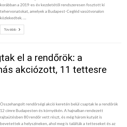
korábban a 2019-es év kezdetétől rendszeresen fosztott ki
tehervonatokat, amelyek a Budapest-Cegléd vasútvonalon
közlekedtek. …
Tovább
ak el a rendőrök: a
ás akciózott, 11 tettesre
Összehangolt rendőrségi akció keretén belül csaptak le a rendőrök
12 címre Budapesten és környékén. A hajnalban rendezett
rajtaütésben 80 rendőr vett részt, és még három kutyát is
bevetettek a helyszíneken, ahol meg is találták a tetteseket és az