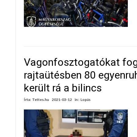
Vagonfosztogatókat fogt
rajtaütésben 80 egyenruh
került rá a bilincs
Írta:
Tettes.hu
2021-03-12
in :
Lopás