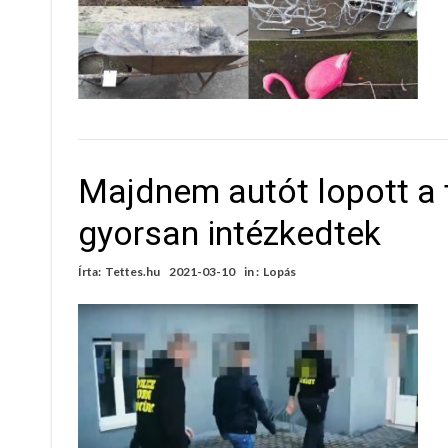
Majdnem autót lopott a t
gyorsan intézkedtek
Írta:
Tettes.hu
2021-03-10
in :
Lopás