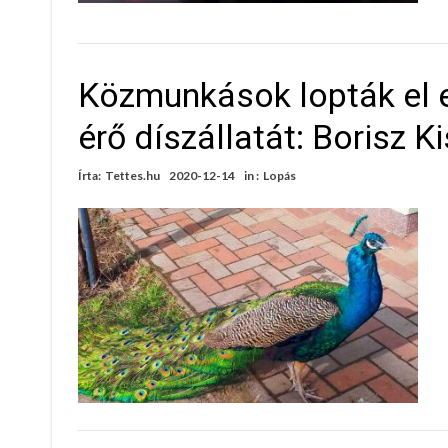
Közmunkások lopták el e
érő díszállatát: Borisz 
Írta:
Tettes.hu
2020-12-14
in :
Lopás