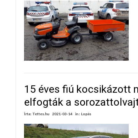
15 éves fiú kocsikázott 
elfogták a sorozattolvaj
Írta:
Tettes.hu
2021-03-14
in :
Lopás