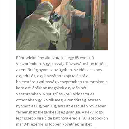
Bűncselekmény áldozata lett egy 85 éves nő
Veszprémben. A gyilkosság Dózsavárosban történt,
a rendőrség nyomoz az ügyben. Az idős asszony
egyedül élt, egy hozzátartozója talált rá a
holttestére. Gyilkosság Veszprémben Csütörtökön a
kora esti órákban megöltek egy idős nőt
Veszprémben. A nyugdíjas korú áldozatot az
otthonában gyilkolták meg. A rendőrség lázasan
nyomoz az ügyben, ugyanis az eset után rövidesen
felmerült az idegenkezűség gyanúja. A Kékvillogó
legfrissebb híreit ide kattintva éred el! A Facebookon
már 341 ezernél is többen követnek minket.