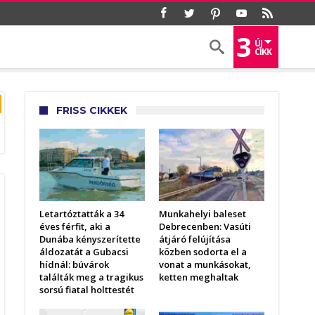
3
ÚJ
CIKK
FRISS CIKKEK
Letartóztatták a 34
Munkahelyi baleset
éves férfit, aki a
Debrecenben: Vasúti
Dunába kényszerítette
átjáró felújítása
áldozatát a Gubacsi
közben sodorta el a
hídnál: búvárok
vonat a munkásokat,
találták meg a tragikus
ketten meghaltak
sorsú fiatal holttestét