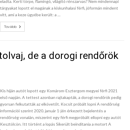
eladta. Kerti törpe, flamingó, világító rénszarvas? Nem mindennapi
tárgyakat lopott el magának a kiskunhalasi férfi, jóformán mindent
vitt, ami a keze ügyébe került: a …
Tovább
olvaj, de a dorogi rendőrök
Kis híján autót lopott egy Komárom-Esztergom megyei férfi 2021
első napján. A tettest azonban rajtakapták, a dorogi rendőrök pedig
gyorsan felkutatták az elkövetőt. Kocsit próbált lopni A rendőrség
információi szerint 2020. január 1-jén érkezett bejelentés a
rendőrség vonalán, miszerint egy férfi megpróbált ellopni egy autót
Kesztölcön. Itt történt a lopás Sikerült beindítania a motort A