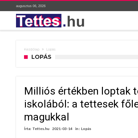
augusztus 06, 2026
Kezdőlap
Lopás
LOPÁS
Milliós értékben loptak 
iskolából: a tettesek fől
magukkal
Írta:
Tettes.hu
2021-03-14
in :
Lopás