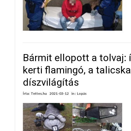
Bármit ellopott a tolvaj:
kerti flamingó, a talicsk
díszvilágítás
Írta:
Tettes.hu
2021-03-12
in :
Lopás