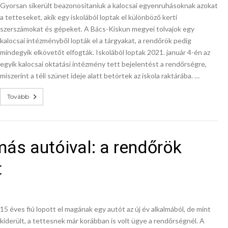
Gyorsan sikerült beazonosítaniuk a kalocsai egyenruhásoknak azokat
a tetteseket, akik egy iskolából loptak el különböző kerti
szerszámokat és gépeket. A Bács-Kiskun megyei tolvajok egy
kalocsai intézményből lopták el a tárgyakat, a rendőrök pedig
mindegyik elkövetőt elfogták. Iskolából loptak 2021. január 4-én az
egyik kalocsai oktatási intézmény tett bejelentést a rendőrségre,
miszerint a téli szünet ideje alatt betörtek az iskola raktárába. …
Tovább
más autóival: a rendőrök
t
15 éves fiú lopott el magának egy autót az új év alkalmából, de mint
kiderült, a tettesnek már korábban is volt ügye a rendőrségnél. A