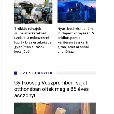
Trükkös tolvajok
Nyári betörési hullám
szupermarketeknél:
Budapest környékén: 5
Ezekkel a módszerrel
kritikus pont a
lopják ki az értékeket a
kerítésen és a kerti
gyanútlan autósok
ajtón, amit azonnal
kocsijából
ellenőrizz
EZT SE HAGYD KI
Gyilkosság Veszprémben: saját
otthonában ölték meg a 85 éves
asszonyt