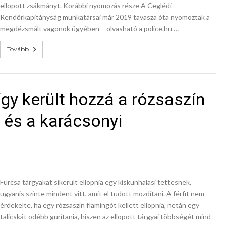
ellopott zsákmányt. Korábbi nyomozás része A Ceglédi
Rendőrkapitányság munkatársai már 2019 tavasza óta nyomoztak a
megdézsmált vagonok ügyében – olvasható a police.hu …
Tovább
 így került hozzá a rózsaszín
a és a karácsonyi
Furcsa tárgyakat sikerült ellopnia egy kiskunhalasi tettesnek,
ugyanis szinte mindent vitt, amit el tudott mozdítani. A férfit nem
érdekelte, ha egy rózsaszín flamingót kellett ellopnia, netán egy
talicskát odébb gurítania, hiszen az ellopott tárgyai többségét mind