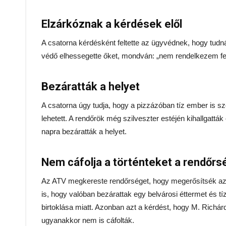
Elzárkóznak a kérdések elől
A csatorna kérdésként feltette az ügyvédnek, hogy tud
védő elhessegette őket, mondván: „nem rendelkezem felh
Bezáratták a helyet
A csatorna úgy tudja, hogy a pizzázóban tíz ember is szó
lehetett. A rendőrök még szilveszter estéjén kihallgatt
napra bezáratták a helyet.
Nem cáfolja a történteket a rendőrs
Az ATV megkereste rendőrséget, hogy megerősítsék az i
is, hogy valóban bezárattak egy belvárosi éttermet és tíz
birtoklása miatt. Azonban azt a kérdést, hogy M. Richárd
ugyanakkor nem is cáfolták.