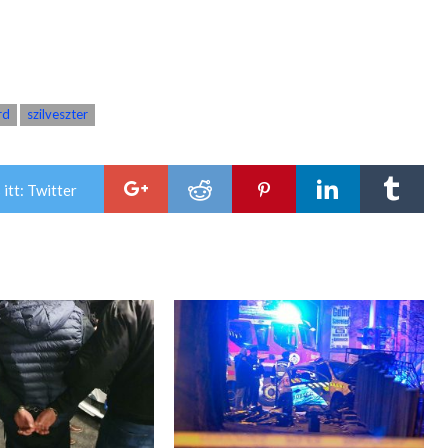
rd
szilveszter
itt: Twitter