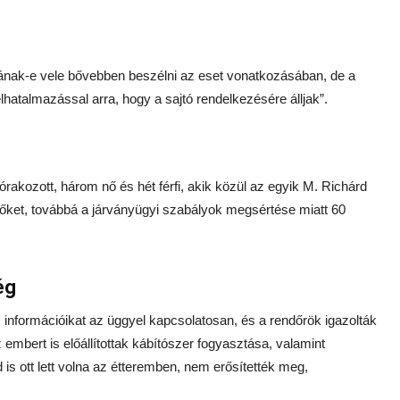
nának-e vele bővebben beszélni az eset vonatkozásában, de a
atalmazással arra, hogy a sajtó rendelkezésére álljak”.
rakozott, három nő és hét férfi, akik közül az egyik M. Richárd
ák őket, továbbá a járványügyi szabályok megsértése miatt 60
ég
nformációikat az üggyel kapcsolatosan, és a rendőrök igazolták
 embert is előállítottak kábítószer fogyasztása, valamint
 is ott lett volna az étteremben, nem erősítették meg,