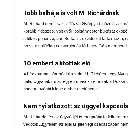
Több balhéja is volt M. Richárdnak
M. Richárd nem csak a Dózsa György úti gázolása során 
korábbi fideszes, volt győri polgármester bukását okozó
a titkos pendrive, ami Borkai szexvideóját tartalmazta,
hozta az állítólagos zsarolót és Kubatov Gábor embereit
10 embert állítottak elő
A hírcsatorna információi szerint M. Richárdot egy Nyugati
nála. Ugyanakkor az egyenruhások nemcsak a Dózsa Györ
hanem további kilenc ember esetében is.
Nem nyilatkozott az üggyel kapcsol
M. Richárdot és az ügyvédjét is megpróbálta felkeresni
védőtől: „ügyfelem az eljárás jelenlegi szakaszában nem