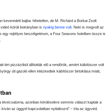
keveredett bajba: hihetetlen, de M. Richárd a Borkai Zsolt
 videó körüli botrányban is
nyakig benne volt
. Neki is megvolt az
 és egy rejtélyes beszélgetésen, a Four Seasons hotelben össze is
.
 téri pizzázóból állították elő a rendőrök, amiért kábítószer volt
gy úti gázoló ellen intézkedtek kábítószer birtoklása miatt,
atban
 a tévécsatorna, azonban kérdéseikre semmis választ kaptak a
 kíván az üggyel kapcsolatban nyilatkozni” – írta az ügyvéd.