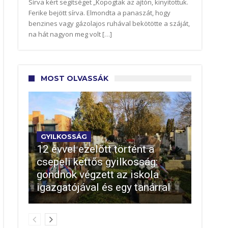
Sírva kért segítséget „Kopogtak az ajtón, kinyitottuk.
Ferike bejött sírva. Elmondta a panaszát, hogy
benzines vagy gázolajos ruhával bekötötte a száját,
na hát nagyon meg volt […]
MOST OLVASSÁK
GYILKOSSÁG
12 évvel ezelőtt történt a
csepeli kettős gyilkosság:
gondnok végzett az iskola
igazgatójával és egy tanárral