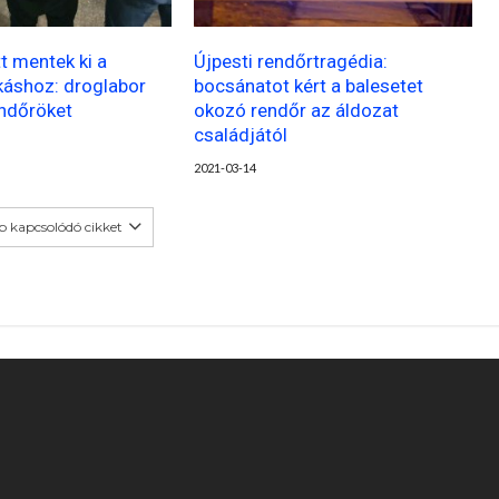
t mentek ki a
Újpesti rendőrtragédia:
káshoz: droglabor
bocsánatot kért a balesetet
endőröket
okozó rendőr az áldozat
családjától
2021-03-14
b kapcsolódó cikket