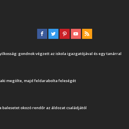
 gyilkosság: gondnok végzett az iskola igazgatójával és egy tanárral
, aki megölte, majd feldarabolta feleségét
a balesetet okozó rendőr az áldozat családjától