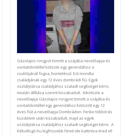
Gázolajos rongyot tömött a szájába nevelőapja és
vontatókötéllel kötözte egy gerendához a
csuklójánál fogva, büntetésül. Ezt mondta
családjának egy 12 éves dombrádi fiú. Egyik
osztálytársa családjához szaladt segítséget kérni,
miután állítása szerint kiszabadult. Kikötözte a
nevelőapja Gázolajos rongyot tömött a szájába és
vontatókötéllel egy gerendához kötözött egy 12
éves fiút a nevelőapja Dombrádon. Ferike többórás
küzdelem után kiszabadult, majd az egyik
osztálytársa családjához szaladt segítséget kérni. A
Kékvillogó.hu legfrissebb híreit ide kattintva éred el!