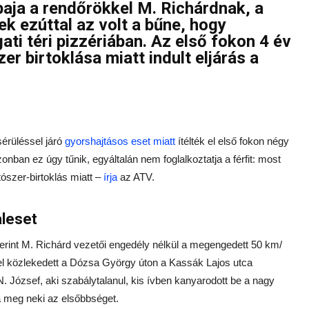
baja a rendőrökkel M. Richárdnak, a
k ezúttal az volt a bűne, hogy
ti téri pizzériában. Az első fokon 4 év
zer birtoklása miatt indult eljárás a
sérüléssel járó
gyorshajtásos eset miatt
ítélték el első fokon négy
azonban ez úgy tűnik, egyáltalán nem foglalkoztatja a férfit: most
tószer-birtoklás miatt –
írja
az ATV.
aleset
zerint M. Richárd vezetői engedély nélkül a megengedett 50 km/
l közlekedett a Dózsa György úton a Kassák Lajos utca
 József, aki szabálytalanul, kis ívben kanyarodott be a nagy
 meg neki az elsőbbséget.