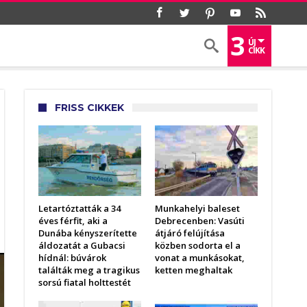
3
ÚJ
CIKK
FRISS CIKKEK
Letartóztatták a 34
Munkahelyi baleset
éves férfit, aki a
Debrecenben: Vasúti
Dunába kényszerítette
átjáró felújítása
áldozatát a Gubacsi
közben sodorta el a
hídnál: búvárok
vonat a munkásokat,
találták meg a tragikus
ketten meghaltak
sorsú fiatal holttestét