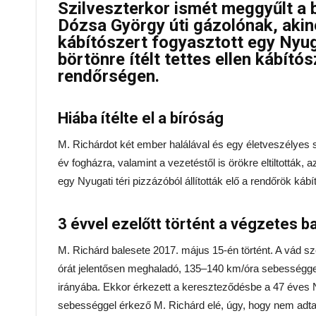
Szilveszterkor ismét meggyűlt a 
Dózsa György úti gázolónak, akine
kábítószert fogyasztott egy Nyuga
börtönre ítélt tettes ellen kábítós
rendőrségen.
Hiába ítélte el a bíróság
M. Richárdot két ember halálával és egy életveszélyes 
év fogházra, valamint a vezetéstől is örökre eltiltották, 
egy Nyugati téri pizzázóból állították elő a rendőrök kábí
3 évvel ezelőtt történt a végzetes b
M. Richárd balesete 2017. május 15-én történt. A vád s
órát jelentősen meghaladó, 135–140 km/óra sebességge
irányába. Ekkor érkezett a kereszteződésbe a 47 éves N.
sebességgel érkező M. Richárd elé, úgy, hogy nem adta