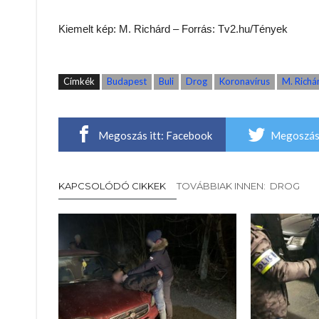
Kiemelt kép: M. Richárd – Forrás: Tv2.hu/Tények
Címkék
Budapest
Buli
Drog
Koronavírus
M. Richá
Megoszás itt: Facebook
Megoszás 
KAPCSOLÓDÓ CIKKEK
TOVÁBBIAK INNEN: DROG