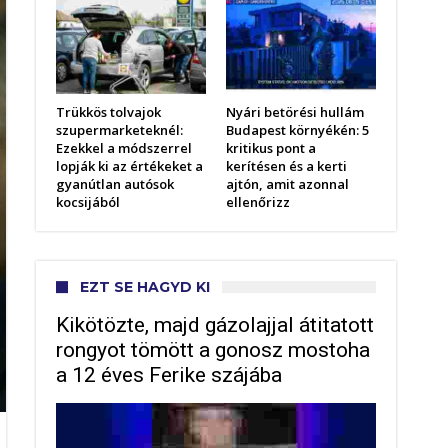
Trükkös tolvajok
Nyári betörési hullám
szupermarketeknél:
Budapest környékén: 5
Ezekkel a módszerrel
kritikus pont a
lopják ki az értékeket a
kerítésen és a kerti
gyanútlan autósok
ajtón, amit azonnal
kocsijából
ellenőrizz
EZT SE HAGYD KI
Kikötözte, majd gázolajjal átitatott
rongyot tömött a gonosz mostoha
a 12 éves Ferike szájába