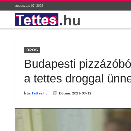
augusztus 07, 2026
DROG
Budapesti pizzázóból
a tettes droggal ünne
Írta:
Tettes.hu
Dátum:
2021-03-12