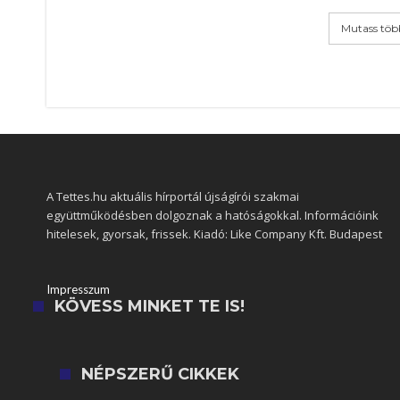
Mutass töb
A Tettes.hu aktuális hírportál újságírói szakmai
együttműködésben dolgoznak a hatóságokkal. Információink
hitelesek, gyorsak, frissek. Kiadó: Like Company Kft. Budapest
Impresszum
KÖVESS MINKET TE IS!
NÉPSZERŰ CIKKEK