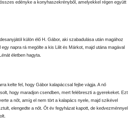
z összes edényke a konyhaszekrényből, amelyekkel régen együtt
desanyjától külön élő H. Gábor, aki szabadulása után magához
 egy napra rá megölte a kis Lilit és Márkot, majd utána magával
Lénát életben hagyta.
ra kelte fel, hogy Gábor kalapáccsal fejbe vágja. A nő
csolt, hogy maradjon csendben, mert felébreszti a gyerekeket. Ezt
verte a nőt, amíg el nem tört a kalapács nyele, majd szikével
sztult, elengedte a nőt. Őt év fegyházat kapott, de kedvezménnyel
lt.