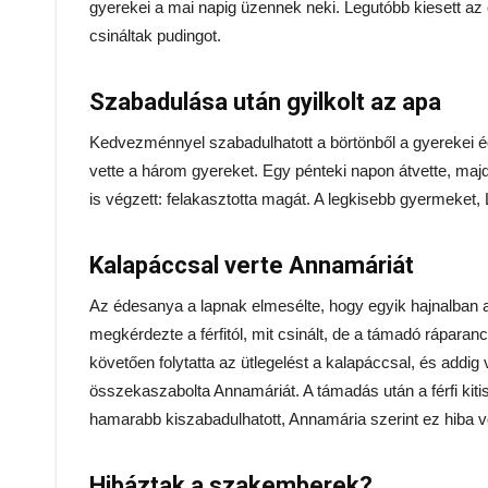
gyerekei a mai napig üzennek neki. Legutóbb kiesett a
csináltak pudingot.
Szabadulása után gyilkolt az apa
Kedvezménnyel szabadulhatott a börtönből a gyerekei é
vette a három gyereket. Egy pénteki napon átvette, majd
is végzett: felakasztotta magát. A legkisebb gyermeket, 
Kalapáccsal verte Annamáriát
Az édesanya a lapnak elmesélte, hogy egyik hajnalban ar
megkérdezte a férfitól, mit csinált, de a támadó ráparan
követően folytatta az ütlegelést a kalapáccsal, és addig 
összekaszabolta Annamáriát. A támadás után a férfi kiti
hamarabb kiszabadulhatott, Annamária szerint ez hiba vo
Hibáztak a szakemberek?