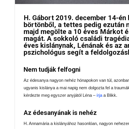
H. Gábort 2019. december 14-én 
börtönből, a tettes pedig ezután
majd megölte a 10 éves Márkot és
magát. A sokkoló családi tragédia
éves kislánynak, Lénának és az 
pszichológus segít a feldolgozás
Nem tudják felfogni
Az édesanya nagyon nehéz hónapokon van túl, azonban 
ugyanis kislánya a mai napig nem dolgozta fel a traumák
kérdezte meg egyszer anyjától Léna –
írja
a Blikk.
Az édesanyának is nehéz
H. Annamária a kislányához hasonlóan, nagyon nehezen t