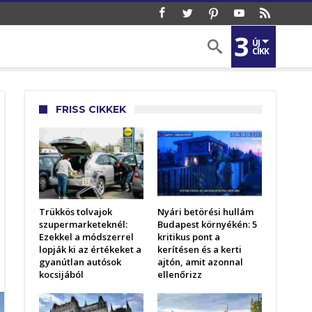
3
ÚJ
CIKK
FRISS CIKKEK
Trükkös tolvajok
Nyári betörési hullám
szupermarketeknél:
Budapest környékén: 5
Ezekkel a módszerrel
kritikus pont a
lopják ki az értékeket a
kerítésen és a kerti
gyanútlan autósok
ajtón, amit azonnal
kocsijából
ellenőrizz