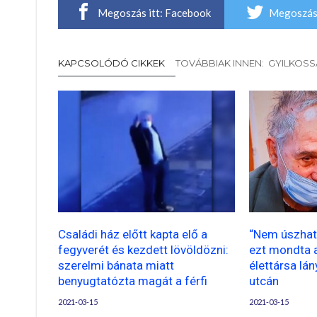
Megoszás itt: Facebook
Megoszás 
KAPCSOLÓDÓ CIKKEK
TOVÁBBIAK INNEN: GYILKOS
Családi ház előtt kapta elő a
“Nem úszhat
fegyverét és kezdett lövöldözni:
ezt mondta a 
szerelmi bánata miatt
élettársa lán
benyugtatózta magát a férfi
utcán
2021-03-15
2021-03-15