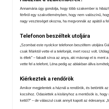
Annamária úgy gondolja, hogy több szakember is hibázh
férfiról egy szakvéleményben, hogy nem valószínű, hog
nagy veszteséget okozna, ha megvonnák az apától a felü
Telefonon beszéltek utoljára
„Szombat este nyolckor telefonon beszéltem utoljára Gá
csak Márktól vette el a telefonját, mert rossz volt. Utó
is éltek” – fakadt sírva az anya, aki másnap el is ment 
vette fel a telefont, Léna pedig az ablakban állva ismétel
Kiérkeztek a rendőrök
Amikor megjelentek a háznál a rendőrök, és betörték az 
kocsihoz. Odasiettek a kislányhoz a mentősök is, hogy
kettő?” – de válaszul csak annyit kapott az édesanya: „