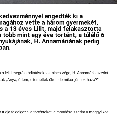
kedvezménnyel engedték ki a
 magához vette a három gyermekét,
 a 13 éves Lilit, majd felakasztotta
 több mint egy éve történt, a túlélő 6
anyukájának, H. Annamáriának pedig
ban.
a lelki megrázkódtatásoknak nincs vége, H. Annamária szerint
at: „Anya, értem, eltemették őket, de mikor jönnek haza?” –
udja feldolgozni a történteket, elmondása szerint a meggyilkolt