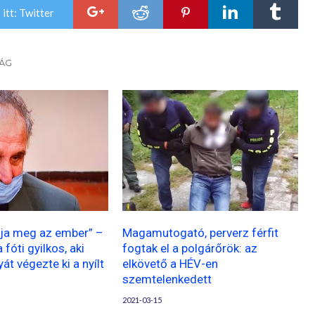
itt: Twitter
SÁG
ja meg az ember” –
Magamutogató, perverz férfit
fóti gyilkos, aki
fogtak el a polgárőrök: az
yát végezte ki a nyílt
elkövető a HÉV-en
szemtelenkedett
2021-03-15