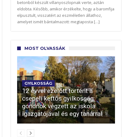
betonból készült villanyoszlopnak verte, aztán
eldobta. Később, amikor érzékelte, hogy a baromfija
elpusztult, visszatért az eszméletlen állathoz,
amelyet ismét bántalmazott: megtaposta […]
MOST OLVASSÁK
GYILKOSSÁG
12 évvel ezelőtt történt a
csepeli kettős gyilkosság:
gondnok végzett az iskola
igazgatójával és egy tanárral