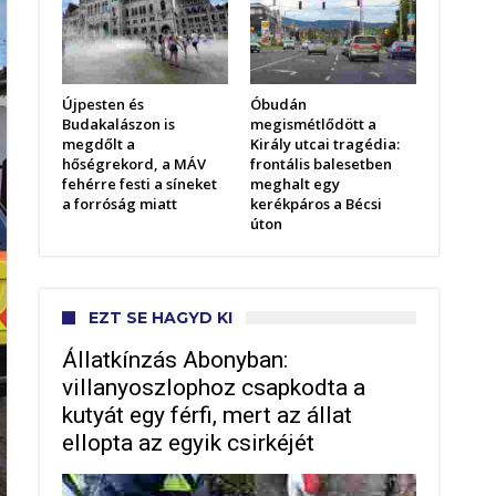
Újpesten és
Óbudán
Budakalászon is
megismétlődött a
megdőlt a
Király utcai tragédia:
hőségrekord, a MÁV
frontális balesetben
fehérre festi a síneket
meghalt egy
a forróság miatt
kerékpáros a Bécsi
úton
EZT SE HAGYD KI
Állatkínzás Abonyban:
villanyoszlophoz csapkodta a
kutyát egy férfi, mert az állat
ellopta az egyik csirkéjét