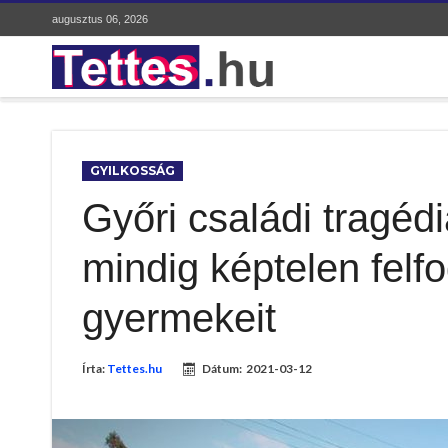
augusztus 06, 2026
GYILKOSSÁG
Győri családi tragé
mindig képtelen felf
gyermekeit
Írta:
Tettes.hu
Dátum:
2021-03-12