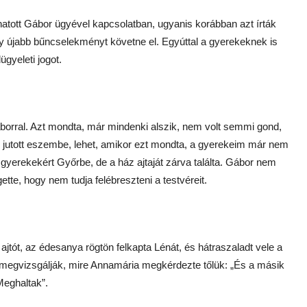
atott Gábor ügyével kapcsolatban, ugyanis korábban azt írták
y újabb bűncselekményt követne el. Egyúttal a gyerekeknek is
gyeleti jogot.
borral. Azt mondta, már mindenki alszik, nem volt semmi gond,
lag jutott eszembe, lehet, amikor ezt mondta, a gyerekeim már nem
a gyerekekért Győrbe, de a ház ajtaját zárva találta. Gábor nem
gette, hogy nem tudja felébreszteni a testvéreit.
ajtót, az édesanya rögtön felkapta Lénát, és hátraszaladt vele a
 megvizsgálják, mire Annamária megkérdezte tőlük: „És a másik
Meghaltak”.