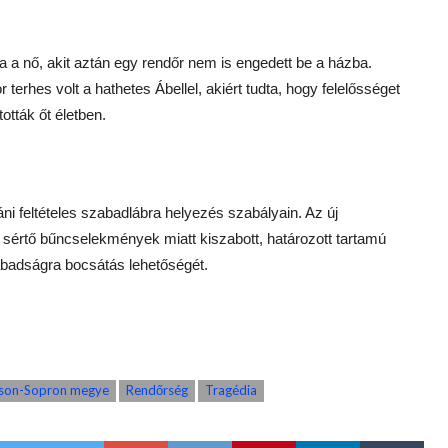
 a nő, akit aztán egy rendőr nem is engedett be a házba.
terhes volt a hathetes Ábellel, akiért tudta, hogy felelősséget
tották őt életben.
ni feltételes szabadlábra helyezés szabályain. Az új
t sértő bűncselekmények miatt kiszabott, határozott tartamú
badságra bocsátás lehetőségét.
son-Sopron megye
Rendőrség
Tragédia