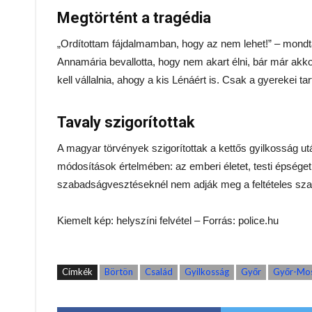
Megtörtént a tragédia
„Ordítottam fájdalmamban, hogy az nem lehet!” – mondta
Annamária bevallotta, hogy nem akart élni, bár már akkor 
kell vállalnia, ahogy a kis Lénáért is. Csak a gyerekei tar
Tavaly szigorítottak
A magyar törvények szigorítottak a kettős gyilkosság utá
módosítások értelmében: az emberi életet, testi épsége
szabadságvesztéseknél nem adják meg a feltételes sza
Kiemelt kép: helyszíni felvétel – Forrás: police.hu
Címkék
Börtön
Család
Gyilkosság
Győr
Győr-Mo