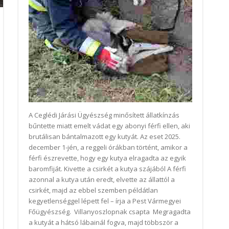
A Ceglédi Járási Ügyészség minősített állatkínzás
bűntette miatt emelt vádat egy abonyi férfi ellen, aki
brutálisan bántalmazott egy kutyát. Az eset 2025.
december 1-jén, a reggeli órákban történt, amikor a
férfi észrevette, hogy egy kutya elragadta az egyik
baromfiját. Kivette a csirkét a kutya szájából A férfi
azonnal a kutya után eredt, elvette az állattól a
csirkét, majd az ebbel szemben példátlan
kegyetlenséggel lépett fel – írja a Pest Vármegyei
Főügyészség. Villanyoszlopnak csapta Megragadta
a kutyát a hátsó lábainál fogva, majd többször a