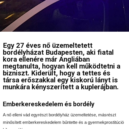
Egy 27 éves nő üzemeltetett
bordélyházat Budapesten, aki fiatal
kora ellenére már Angliában
megtanulta, hogyan kell működtetni a
bizniszt. Kiderült, hogy a tettes és
társa erőszakkal egy kiskorú lányt is
munkára kényszerített a kuplerájban.
Emberkereskedelem és bordély
A nő elleni vád egyrészt bordélyház üzemeltetése, másrészt
minősített emberkereskedelem bűntette és a gyermekprostitúció