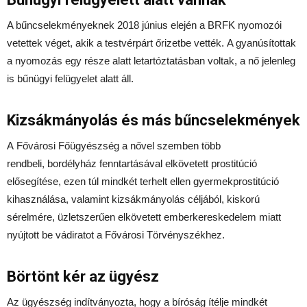
A bűncselekményeknek 2018 június elején a BRFK nyomozói
vetettek véget, akik a testvérpárt őrizetbe vették. A gyanúsítottak
a nyomozás egy része alatt letartóztatásban voltak, a nő jelenleg
is bűnügyi felügyelet alatt áll.
Kizsákmányolás és más bűncselekmények
A Fővárosi Főügyészség a nővel szemben több
rendbeli, bordélyház fenntartásával elkövetett prostitúció
elősegítése, ezen túl mindkét terhelt ellen gyermekprostitúció
kihasználása, valamint kizsákmányolás céljából, kiskorú
sérelmére, üzletszerűen elkövetett emberkereskedelem miatt
nyújtott be vádiratot a Fővárosi Törvényszékhez.
Börtönt kér az ügyész
Az ügyészség indítványozta, hogy a bíróság ítélje mindkét