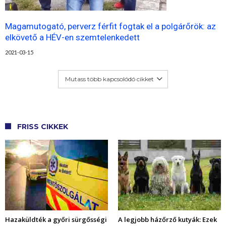
Magamutogató, perverz férfit fogtak el a polgárőrök: az
elkövető a HÉV-en szemtelenkedett
2021-03-15
Mutass több kapcsolódó cikket
FRISS CIKKEK
Hazaküldték a győri sürgősségi
A legjobb házőrző kutyák: Ezek