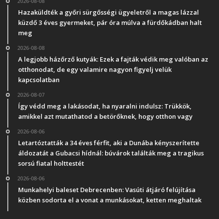
2026-08-08
Hazaküldték a győri sürgősségi ügyeletről a magas lázzal
küzdő 3 éves gyermeket, pár óra múlva a fürdőkádban halt
meg
2026-08-08
A legjobb házőrző kutyák: Ezek a fajták védik meg valóban az
otthonodat, de egy valamire nagyon figyelj velük
kapcsolatban
2026-08-07
Így védd meg a lakásodat, ha nyaralni indulsz: Trükkök,
amikkel azt mutathatod a betörőknek, hogy otthon vagy
2026-08-06
Letartóztatták a 34 éves férfit, aki a Dunába kényszerítette
áldozatát a Gubacsi hídnál: búvárok találták meg a tragikus
sorsú fiatal holttestét
2026-08-06
Munkahelyi baleset Debrecenben: Vasúti átjáró felújítása
közben sodorta el a vonat a munkásokat, ketten meghaltak