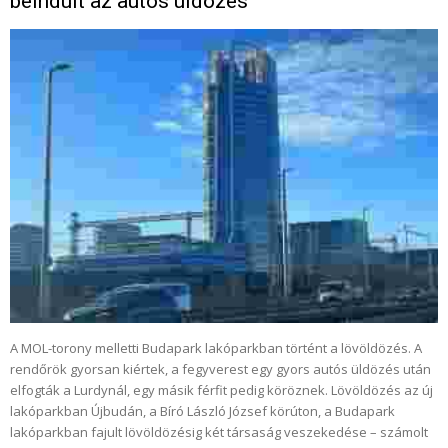
beindult az autós üldözés
A MOL-torony melletti Budapark lakóparkban történt a lövöldözés. A
rendőrök gyorsan kiértek, a fegyverest egy gyors autós üldözés után
elfogták a Lurdynál, egy másik férfit pedig köröznek. Lövöldözés az új
lakóparkban Újbudán, a Bíró László József körúton, a Budapark
lakóparkban fajult lövöldözésig két társaság veszekedése – számolt