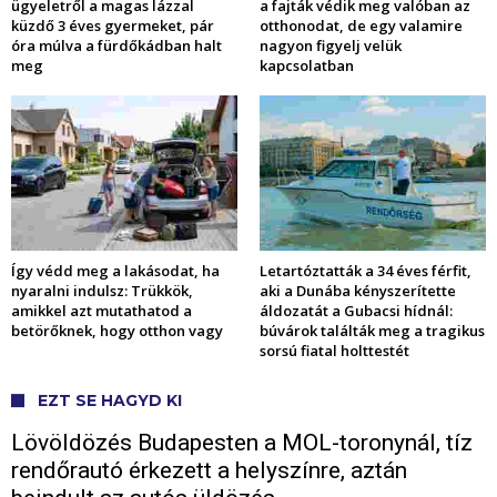
ügyeletről a magas lázzal
a fajták védik meg valóban az
küzdő 3 éves gyermeket, pár
otthonodat, de egy valamire
óra múlva a fürdőkádban halt
nagyon figyelj velük
meg
kapcsolatban
Így védd meg a lakásodat, ha
Letartóztatták a 34 éves férfit,
nyaralni indulsz: Trükkök,
aki a Dunába kényszerítette
amikkel azt mutathatod a
áldozatát a Gubacsi hídnál:
betörőknek, hogy otthon vagy
búvárok találták meg a tragikus
sorsú fiatal holttestét
EZT SE HAGYD KI
Lövöldözés Budapesten a MOL-toronynál, tíz
rendőrautó érkezett a helyszínre, aztán