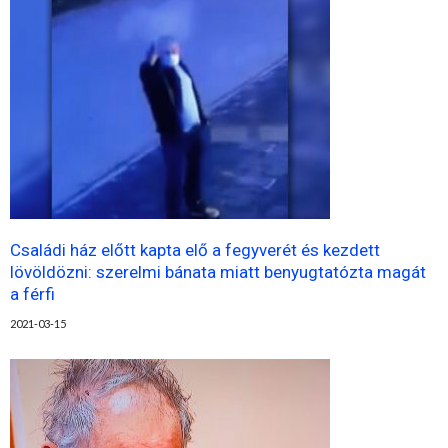
Családi ház előtt kapta elő a fegyverét és kezdett
lövöldözni: szerelmi bánata miatt benyugtatózta magát
a férfi
2021-03-15