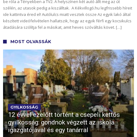
be róla a Tényekben a TV2. A helyszínen két autó állt meg az út
szélén, az utasok pedig a kiszálltak. A Kékvillogó.hu legfrissebb híreit
ide kattintva éred el! Autólulcs miatt vesztek össze Az egyik lakó által
készített videófelvételen hallatszik, hogy az egyik férfi egy kocsikulcs
átadására szólítja fel a másikat, amit heves szóváltás követ. […]
MOST OLVASSÁK
GYILKOSSÁG
12 évvel ezelőtt történt a csepeli kettős
gyilkosság: gondnok végzett az iskola
igazgatójával és egy tanárral