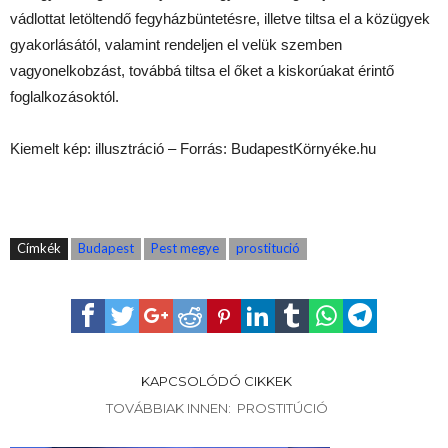
vádlottat letöltendő fegyházbüntetésre, illetve tiltsa el a közügyek
gyakorlásától, valamint rendeljen el velük szemben
vagyonelkobzást, továbbá tiltsa el őket a kiskorúakat érintő
foglalkozásoktól.
Kiemelt kép: illusztráció – Forrás: BudapestKörnyéke.hu
Címkék
Budapest
Pest megye
prostitució
KAPCSOLÓDÓ CIKKEK
TOVÁBBIAK INNEN: PROSTITÚCIÓ