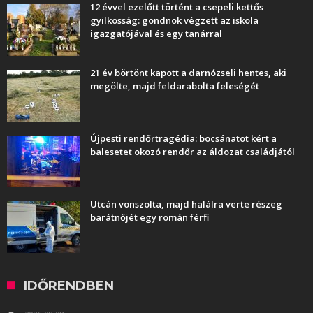
12 évvel ezelőtt történt a csepeli kettős
gyilkosság: gondnok végzett az iskola
igazgatójával és egy tanárral
21 év börtönt kapott a darnózseli hentes, aki
megölte, majd feldarabolta feleségét
Újpesti rendőrtragédia: bocsánatot kért a
balesetet okozó rendőr az áldozat családjától
Utcán vonszolta, majd halálra verte részeg
barátnőjét egy román férfi
IDŐRENDBEN