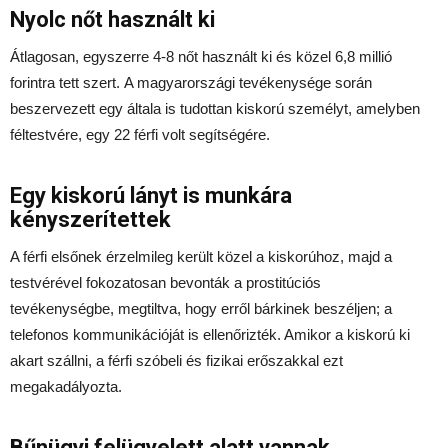
Nyolc nőt használt ki
Átlagosan, egyszerre 4-8 nőt használt ki és közel 6,8 millió
forintra tett szert. A magyarországi tevékenysége során
beszervezett egy általa is tudottan kiskorú személyt, amelyben
féltestvére, egy 22 férfi volt segítségére.
Egy kiskorú lányt is munkára
kényszerítettek
A férfi elsőnek érzelmileg került közel a kiskorúhoz, majd a
testvérével fokozatosan bevonták a prostitúciós
tevékenységbe, megtiltva, hogy erről bárkinek beszéljen; a
telefonos kommunikációját is ellenőrizték. Amikor a kiskorú ki
akart szállni, a férfi szóbeli és fizikai erőszakkal ezt
megakadályozta.
Bűnügyi felügyelett alatt vannak