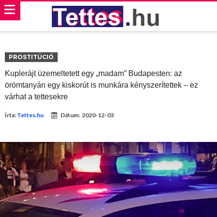
PROSTITÚCIÓ
Kuplerájt üzemeltetett egy „madam” Budapesten: az
örömtanyán egy kiskorút is munkára kényszerítettek – ez
várhat a tettesekre
Írta:
Tettes.hu
Dátum:
2020-12-03